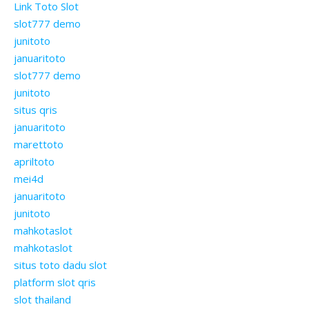
Link Toto Slot
slot777 demo
junitoto
januaritoto
slot777 demo
junitoto
situs qris
januaritoto
marettoto
apriltoto
mei4d
januaritoto
junitoto
mahkotaslot
mahkotaslot
situs toto dadu slot
platform slot qris
slot thailand