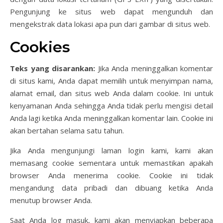
Pengunjung ke situs web dapat mengunduh dan
mengekstrak data lokasi apa pun dari gambar di situs web.
Cookies
Teks yang disarankan:
Jika Anda meninggalkan komentar
di situs kami, Anda dapat memilih untuk menyimpan nama,
alamat email, dan situs web Anda dalam cookie. Ini untuk
kenyamanan Anda sehingga Anda tidak perlu mengisi detail
Anda lagi ketika Anda meninggalkan komentar lain. Cookie ini
akan bertahan selama satu tahun.
Jika Anda mengunjungi laman login kami, kami akan
memasang cookie sementara untuk memastikan apakah
browser Anda menerima cookie. Cookie ini tidak
mengandung data pribadi dan dibuang ketika Anda
menutup browser Anda.
Saat Anda log masuk, kami akan menyiapkan beberapa