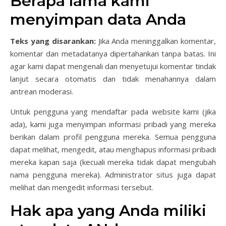
Berapa lama kami
menyimpan data Anda
Teks yang disarankan:
Jika Anda meninggalkan komentar,
komentar dan metadatanya dipertahankan tanpa batas. Ini
agar kami dapat mengenali dan menyetujui komentar tindak
lanjut secara otomatis dan tidak menahannya dalam
antrean moderasi.
Untuk pengguna yang mendaftar pada website kami (jika
ada), kami juga menyimpan informasi pribadi yang mereka
berikan dalam profil pengguna mereka. Semua pengguna
dapat melihat, mengedit, atau menghapus informasi pribadi
mereka kapan saja (kecuali mereka tidak dapat mengubah
nama pengguna mereka). Administrator situs juga dapat
melihat dan mengedit informasi tersebut.
Hak apa yang Anda miliki