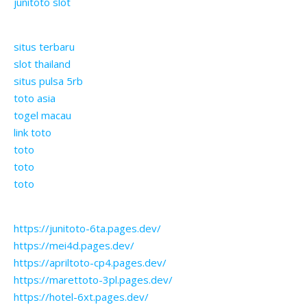
junitoto slot
situs terbaru
slot thailand
situs pulsa 5rb
toto asia
togel macau
link toto
toto
toto
toto
https://junitoto-6ta.pages.dev/
https://mei4d.pages.dev/
https://apriltoto-cp4.pages.dev/
https://marettoto-3pl.pages.dev/
https://hotel-6xt.pages.dev/