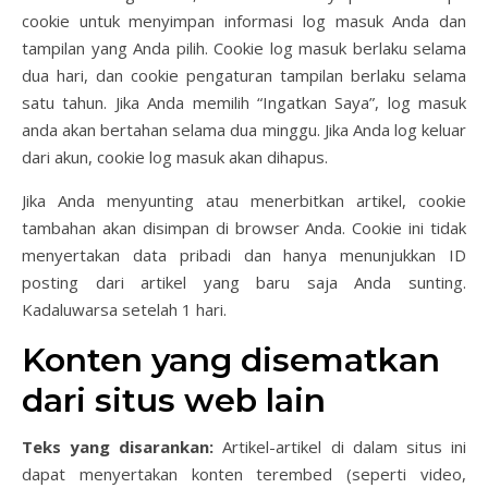
cookie untuk menyimpan informasi log masuk Anda dan
tampilan yang Anda pilih. Cookie log masuk berlaku selama
dua hari, dan cookie pengaturan tampilan berlaku selama
satu tahun. Jika Anda memilih “Ingatkan Saya”, log masuk
anda akan bertahan selama dua minggu. Jika Anda log keluar
dari akun, cookie log masuk akan dihapus.
Jika Anda menyunting atau menerbitkan artikel, cookie
tambahan akan disimpan di browser Anda. Cookie ini tidak
menyertakan data pribadi dan hanya menunjukkan ID
posting dari artikel yang baru saja Anda sunting.
Kadaluwarsa setelah 1 hari.
Konten yang disematkan
dari situs web lain
Teks yang disarankan:
Artikel-artikel di dalam situs ini
dapat menyertakan konten terembed (seperti video,