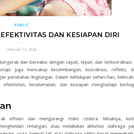
PUBLIC
EFEKTIVITAS DAN KESIAPAN DIRI
Februari 13, 2026
ergerak dan bereaksi dengan cepat, tepat, dan terkoordinasi. 
tetapi juga mencakup keseimbangan, koordinasi, refleks, d
n perubahan lingkungan. Dalam kehidupan sehari-hari, kelincah
 efektivitas, keselamatan, dan kesiapan menghadapi berbag
han
ak efisien dan mengurangi risiko cedera. Misalnya, keti
enghindari rintangan, atau melakukan aktivitas olahraga ya
 senam, yoga, lompat tali, atau olahraga agility dapat meningkat