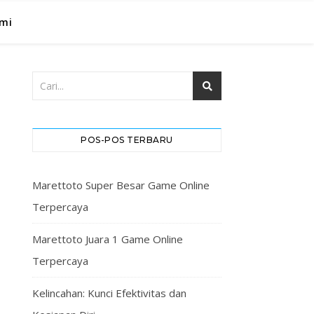
mi
POS-POS TERBARU
Marettoto Super Besar Game Online
Terpercaya
Marettoto Juara 1 Game Online
Terpercaya
Kelincahan: Kunci Efektivitas dan