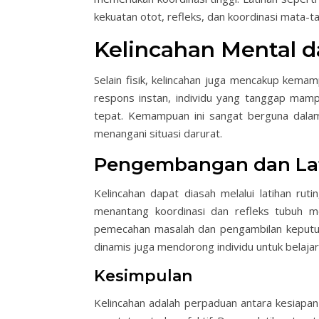
kekuatan otot, refleks, dan koordinasi mata-t
Kelincahan Mental 
Selain fisik, kelincahan juga mencakup kema
respons instan, individu yang tanggap mamp
tepat. Kemampuan ini sangat berguna dalam
menangani situasi darurat.
Pengembangan dan Lat
Kelincahan dapat diasah melalui latihan ruti
menantang koordinasi dan refleks tubuh mel
pemecahan masalah dan pengambilan keputus
dinamis juga mendorong individu untuk belajar
Kesimpulan
Kelincahan adalah perpaduan antara kesiapan