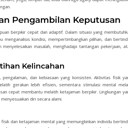
angan.
dan Pengambilan Keputusan
mpuan berpikir cepat dan adaptif. Dalam situasi yang membutuhk
u menganalisis kondisi, mempertimbangkan pilihan, dan bertind
 menyelesaikan masalah, menghadapi tantangan pekerjaan, at
ihan Kelincahan
n, pengalaman, dan kebiasaan yang konsisten. Aktivitas fisik ya
atih gerakan lebih efisien, sementara stimulasi mental melal
an cepat membantu melatih ketajaman berpikir. Lingkungan ya
 menyesuaikan diri secara alami.
 fisik dan ketajaman mental yang memungkinkan individu bertind