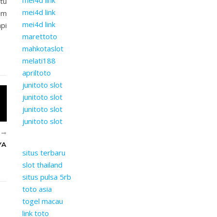
mei4d link
tu
mei4d link
am
mei4d link
pi
marettoto
mahkotaslot
melati188
apriltoto
junitoto slot
junitoto slot
junitoto slot
junitoto slot
U
YA
situs terbaru
slot thailand
situs pulsa 5rb
toto asia
togel macau
link toto