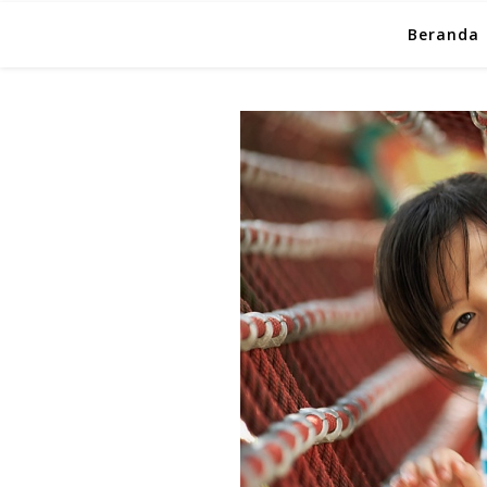
Beranda