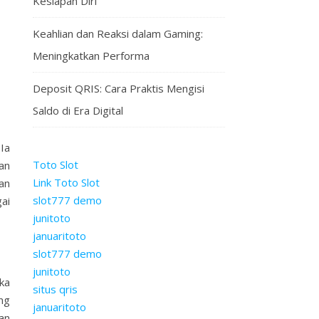
Kesiapan Diri
Keahlian dan Reaksi dalam Gaming:
Meningkatkan Performa
Deposit QRIS: Cara Praktis Mengisi
Saldo di Era Digital
Ia
Toto Slot
an
Link Toto Slot
an
slot777 demo
ai
junitoto
januaritoto
slot777 demo
junitoto
ka
situs qris
ng
januaritoto
kan