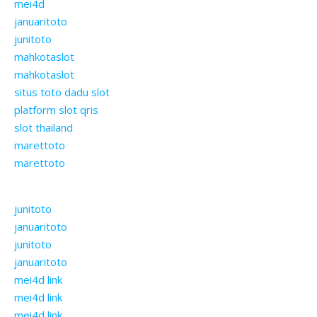
mei4d
januaritoto
junitoto
mahkotaslot
mahkotaslot
situs toto dadu slot
platform slot qris
slot thailand
marettoto
marettoto
junitoto
januaritoto
junitoto
januaritoto
mei4d link
mei4d link
mei4d link