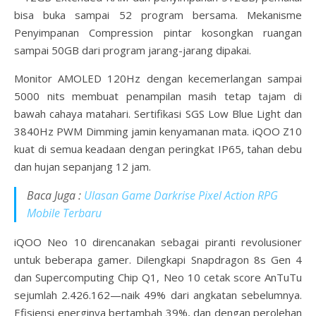
bisa buka sampai 52 program bersama. Mekanisme
Penyimpanan Compression pintar kosongkan ruangan
sampai 50GB dari program jarang-jarang dipakai.
Monitor AMOLED 120Hz dengan kecemerlangan sampai
5000 nits membuat penampilan masih tetap tajam di
bawah cahaya matahari. Sertifikasi SGS Low Blue Light dan
3840Hz PWM Dimming jamin kenyamanan mata. iQOO Z10
kuat di semua keadaan dengan peringkat IP65, tahan debu
dan hujan sepanjang 12 jam.
Baca Juga :
Ulasan Game Darkrise Pixel Action RPG
Mobile Terbaru
iQOO Neo 10 direncanakan sebagai piranti revolusioner
untuk beberapa gamer. Dilengkapi Snapdragon 8s Gen 4
dan Supercomputing Chip Q1, Neo 10 cetak score AnTuTu
sejumlah 2.426.162—naik 49% dari angkatan sebelumnya.
Efisiensi energinya bertambah 39%, dan dengan perolehan