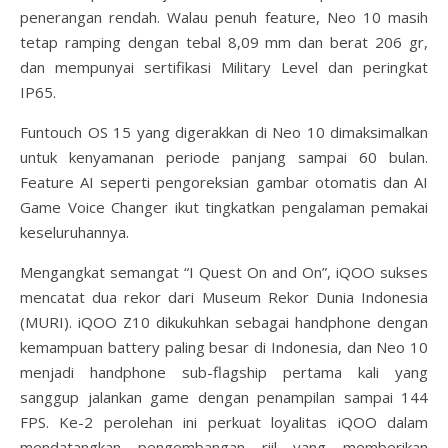
penerangan rendah. Walau penuh feature, Neo 10 masih
tetap ramping dengan tebal 8,09 mm dan berat 206 gr,
dan mempunyai sertifikasi Military Level dan peringkat
IP65.
Funtouch OS 15 yang digerakkan di Neo 10 dimaksimalkan
untuk kenyamanan periode panjang sampai 60 bulan.
Feature AI seperti pengoreksian gambar otomatis dan AI
Game Voice Changer ikut tingkatkan pengalaman pemakai
keseluruhannya.
Mengangkat semangat “I Quest On and On”, iQOO sukses
mencatat dua rekor dari Museum Rekor Dunia Indonesia
(MURI). iQOO Z10 dikukuhkan sebagai handphone dengan
kemampuan battery paling besar di Indonesia, dan Neo 10
menjadi handphone sub-flagship pertama kali yang
sanggup jalankan game dengan penampilan sampai 144
FPS. Ke-2 perolehan ini perkuat loyalitas iQOO dalam
mendatangkan pengembangan riil yang memberikan