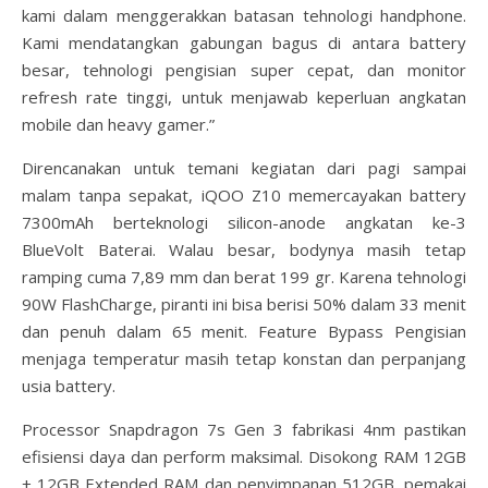
kami dalam menggerakkan batasan tehnologi handphone.
Kami mendatangkan gabungan bagus di antara battery
besar, tehnologi pengisian super cepat, dan monitor
refresh rate tinggi, untuk menjawab keperluan angkatan
mobile dan heavy gamer.”
Direncanakan untuk temani kegiatan dari pagi sampai
malam tanpa sepakat, iQOO Z10 memercayakan battery
7300mAh berteknologi silicon-anode angkatan ke-3
BlueVolt Baterai. Walau besar, bodynya masih tetap
ramping cuma 7,89 mm dan berat 199 gr. Karena tehnologi
90W FlashCharge, piranti ini bisa berisi 50% dalam 33 menit
dan penuh dalam 65 menit. Feature Bypass Pengisian
menjaga temperatur masih tetap konstan dan perpanjang
usia battery.
Processor Snapdragon 7s Gen 3 fabrikasi 4nm pastikan
efisiensi daya dan perform maksimal. Disokong RAM 12GB
+ 12GB Extended RAM dan penyimpanan 512GB, pemakai