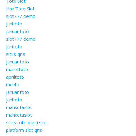
Toto Slot
Link Toto Slot
slot777 demo
junitoto
januaritoto
slot777 demo
junitoto
situs qris
januaritoto
marettoto
apriltoto
mei4d
januaritoto
junitoto
mahkotaslot
mahkotaslot
situs toto dadu slot
platform slot qris