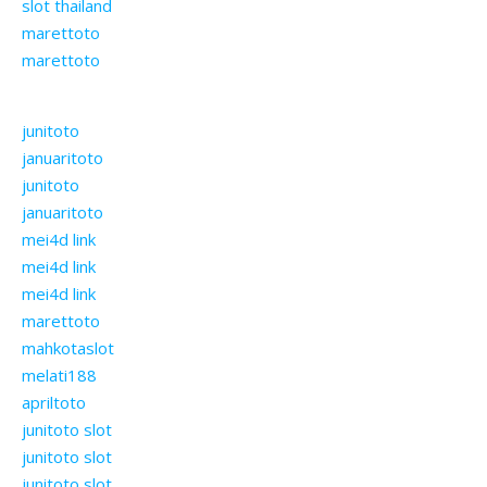
slot thailand
marettoto
marettoto
junitoto
januaritoto
junitoto
januaritoto
mei4d link
mei4d link
mei4d link
marettoto
mahkotaslot
melati188
apriltoto
junitoto slot
junitoto slot
junitoto slot