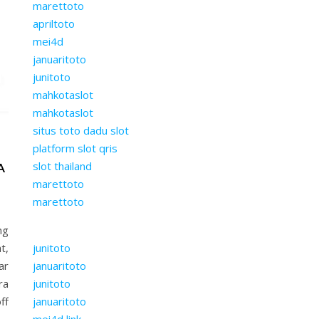
marettoto
apriltoto
mei4d
januaritoto
junitoto
mahkotaslot
mahkotaslot
situs toto dadu slot
platform slot qris
slot thailand
A
marettoto
marettoto
ng
junitoto
t,
januaritoto
ar
junitoto
ra
januaritoto
ff