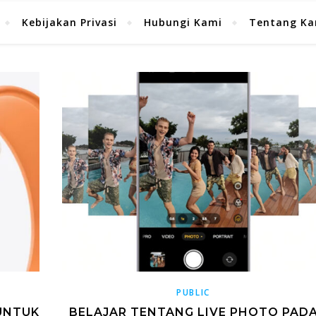
Kebijakan Privasi
Hubungi Kami
Tentang Ka
PUBLIC
UNTUK
BELAJAR TENTANG LIVE PHOTO PAD