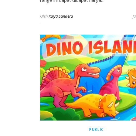
range ini dapat didapat harga…
Oleh
Kaiya Sundera
Ju
PUBLIC