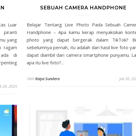
AN
SEBUAH CAMERA HANDPHONE
tas Luar
Belajar Tentang Live Photo Pada Sebuah Came
piranti
Handphone – Apa kamu kerap menyaksikan kont
amu yang
photo yang dapat bergerak dalam TikTok? Bi
ai ragam
sebelumnya pernah, itu adalah dari hasil live foto ya
 ada di
dapat diambil dari camera smartphone punyamu. La
rpenting
apa itu live foto?…
Oleh
Kaiya Sundera
Juli 20, 2
li 20, 2025