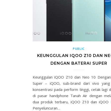
PUBLIC
KEUNGGULAN IQOO Z10 DAN NE
DENGAN BATERAI SUPER
Keunggulan iQOO Z10 dan Neo 10 Dengan 
Super – iQOO, sub-brand dari vivo yang 
konsentrasi pada perform tinggi, cetak lagi 
di pasar handphone Tanah Air dengan mel
dua produk terbaru, iQOO Z10 dan iQOO 
Penyeluncuran…