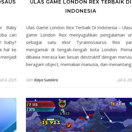
OSAUS
ULAS GAME LONDON REX TERBAIK DI
INDONESIA
or Baby
Ulas Game London Rex Terbaik Di Indonesia – Ulas
oba cari
game London Rex menyuguhkan pengalaman un
r baby?
sebagai satu ekor Tyrannosaurus Rex ya
a hal ke
mengamuk di tengah-tengah kota London. Pema
menjadi
dibawa merasa kan kesan destruktif dengan merus
beragam object, memakan manusia, dan menantan
Juli 4, 2025
Oleh
Kaiya Sundera
Juli 4, 2