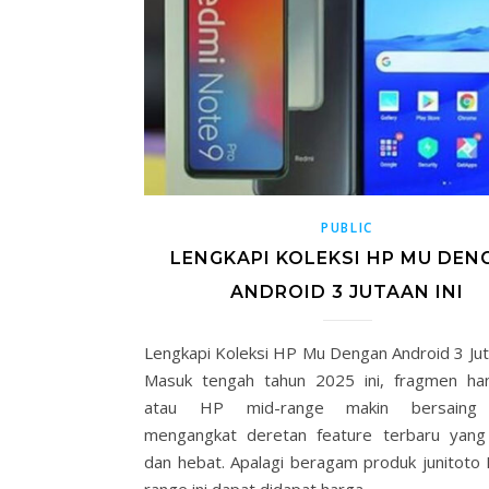
PUBLIC
LENGKAPI KOLEKSI HP MU DEN
ANDROID 3 JUTAAN INI
Lengkapi Koleksi HP Mu Dengan Android 3 Juta
Masuk tengah tahun 2025 ini, fragmen ha
atau HP mid-range makin bersaing 
mengangkat deretan feature terbaru yang 
dan hebat. Apalagi beragam produk junitoto