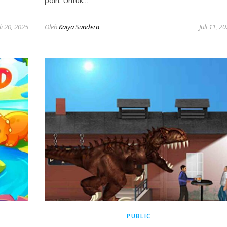
poin. Untuk…
li 20, 2025
Oleh
Kaiya Sundera
Juli 11, 2
PUBLIC