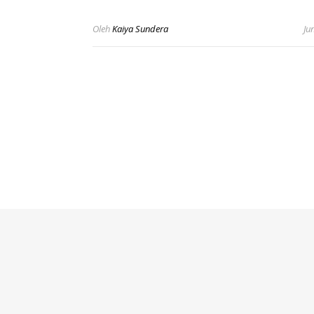
Oleh
Kaiya Sundera
Ju