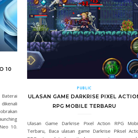
O 10
PUBLIC
Baterai
ULASAN GAME DARKRISE PIXEL ACTIO
dikenali
RPG MOBILE TERBARU
dobrakan
aunching
Ulasan Game Darkrise Pixel Action RPG Mobi
Neo 10.
Terbaru, Baca ulasan game Darkrise Piksel Acti