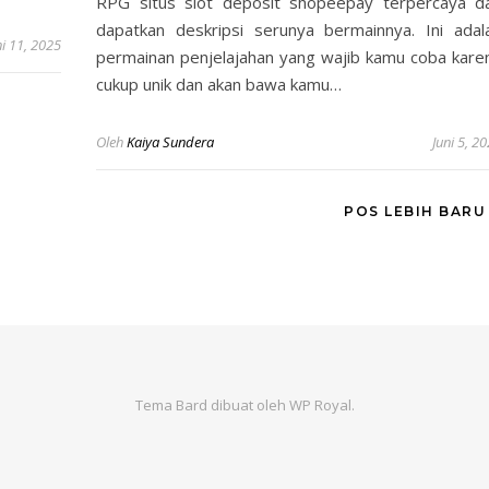
RPG situs slot deposit shopeepay terpercaya d
dapatkan deskripsi serunya bermainnya. Ini adal
ni 11, 2025
permainan penjelajahan yang wajib kamu coba kare
cukup unik dan akan bawa kamu…
Oleh
Kaiya Sundera
Juni 5, 2
POS LEBIH BAR
Tema Bard dibuat oleh
WP Royal
.